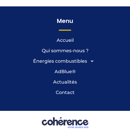
Gasoil
Gasoil Andouillé, Moulay, Oisseau, Ambrières-les-Vallées, Commer
Gasoil Laval 53
Gasoil Martigné-sur-Mayenne, Aron, Montflours, Placé, Saint-Georges-Buttavent
Gasoil Mayenne en Mayenne 53
Menu
Gasoil Ernée
Gasoil Gorron
Accueil
Qui sommes-nous ?
Énergies combustibles
AdBlue
®
Actualités
Contact