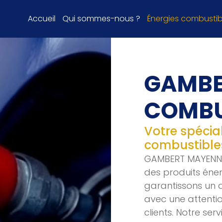
Accueil
Qui sommes-nous ?
Énergies combustib
GAMBE
COMBU
Votre spécial
combustible
GAMBERT MAYENNE 
des produits éner
garantissons un 
avec une attentio
clients. Notre serv