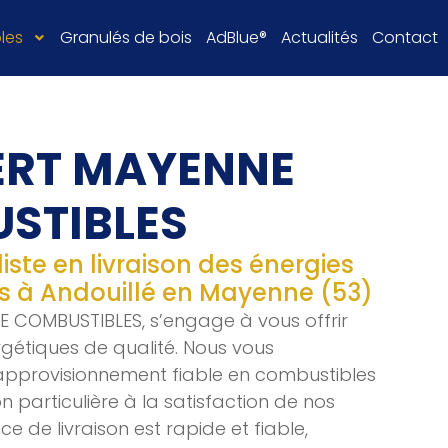
les
Granulés de bois
AdBlue
®
Actualités
Contact
RT MAYENNE
STIBLES
iste en livraison des énergies
s à Andouillé en Mayenne (53)
COMBUSTIBLES, s’engage à vous offrir
gétiques de qualité. Nous vous
approvisionnement fiable en combustibles
n particulière à la satisfaction de nos
ice de livraison est rapide et fiable,