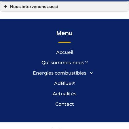
Nous intervenons aussi
Gasoil
Gasoil Andouillé, Moulay, Oisseau, Ambrières-les-Vallées, Commer
Gasoil Laval 53
Gasoil Martigné-sur-Mayenne, Aron, Montflours, Placé, Saint-Georges-Buttavent
Gasoil Mayenne en Mayenne 53
Menu
Gasoil Ernée
Gasoil Gorron
Accueil
Qui sommes-nous ?
Énergies combustibles
AdBlue
®
Actualités
Contact